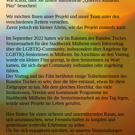
Wie schön, dass Sie unsere Internetseite „Queeres Mülheim
Plus“ besuchen!
Wir möchten Ihnen unser Projekt und unser Team unter den
verschiedenen Reitern vorstellen.
Zuvor jedoch ein kleiner Abriss, wie das Projekt zustande kam:
Im September 2022 hatten wir im Rahmen des Runden Tisches
Seniorenarbeit für den Stadtbezirk Mülheim einen Infovortrag
über die LGBTIQ-Community, insbesondere über Angebote für
LGBTIQ-Seniorinnen in Mülheim. Im Anschluss an den Vortrag
wurde ein kleiner Film gezeigt, in dem Seniorinnen zu Wort
kamen, die sich dieser Community verbunden oder zugehörig
fühlen.
Der Vortrag und der Film berührten einige Teilnehmerinnen des
Runden Tisches so sehr, dass die Idee entstand, etwas für diese
Zielgruppe zu tun. Mit dem gleichen Herzblut, das viele
Institutionen, Vereine und kommunale Programme im
Stadtbezirk Mülheim für die Seniorinnenarbeit an den Tag legen,
wurde unser Projekt ins Leben gerufen.
Hier finden Sie einen sicheren und unterstützenden Raum, um
sich auszutauschen, neue Freundschaften zu knüpfen und
gemeinsam wertvolle Erlebnisse zu teilen.
Ob Sie sich engagieren möchten, an unseren Veranstaltungen